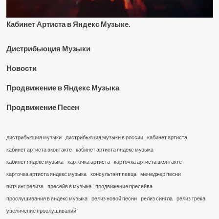
Кабинет Артиста в Яндекс Музыке.
Дистрибьюция Музыки
Новости
Продвижение в Яндекс Музыка
Продвижение Песен
дистрибьюция музыки
дистрибьюция музыки в россии
кабинет артиста
кабинет артиста вконтакте
кабинет артиста яндекс музыка
кабинет яндекс музыка
карточка артиста
карточка артиста вконтакте
карточка артиста яндекс музыка
консультант певца
менеджер песни
питчинг релиза
пресейв в музыке
продвижение пресейва
прослушивания в яндекс музыка
релиз новой песни
релиз сингла
релиз трека
увеличение прослушиваний