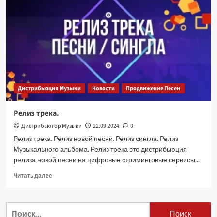
Дистрибьюция Музыки
Новости
Продвижение Песен
Релиз трека.
Дистрибьютор Музыки
22.09.2024
0
Релиз трека. Релиз новой песни. Релиз сингла. Релиз
Музыкального альбома. Релиз трека это дистрибьюция
релиза новой песни на цифровые стриминговые сервисы...
Прочитать
Читать далее
больше
о
Релиз
Найти:
трека.